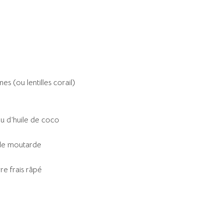
es (ou lentilles corail)
ou d’huile de coco
s de moutarde
e frais râpé