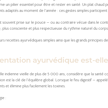
e un pilier essentiel pour être et rester en santé. Un plat chaud pr
ents adaptés au moment de l’année : ces gestes simples participent 
t souvent prise sur le pouce — ou au contraire vécue dans le co
ve, plus consciente et plus respectueuse du rythme naturel du corps
urs recettes ayurvédiques simples ainsi que les grands principes d
entation ayurvédique est-elle
le indienne vieille de plus de 5 000 ans, considère que la santé 
n est la clé de l’équilibre global. Lorsque le feu digestif — appel
nts et élimine plus facilement les toxines.
ie :