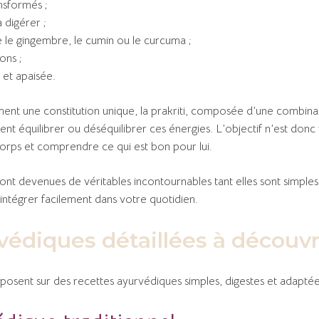
ansformés ;
 digérer ;
 le gingembre, le cumin ou le curcuma ;
ons ;
 et apaisée.
t une constitution unique, la prakriti, composée d’une combina
nt équilibrer ou déséquilibrer ces énergies. L’objectif n’est donc 
orps et comprendre ce qui est bon pour lui.
nt devenues de véritables incontournables tant elles sont simples, 
 intégrer facilement dans votre quotidien.
védiques détaillées à découvr
posent sur des recettes ayurvédiques simples, digestes et adaptée