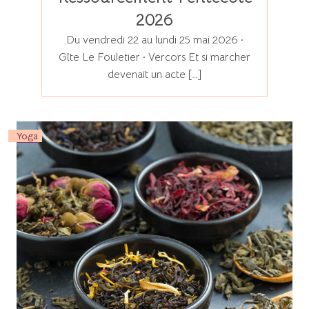
2026
Du vendredi 22 au lundi 25 mai 2026 ·
Gîte Le Fouletier · Vercors Et si marcher
devenait un acte […]
Yoga